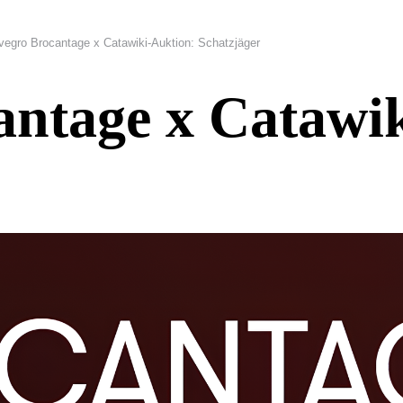
vegro Brocantage x Catawiki-Auktion: Schatzjäger
antage x Catawi