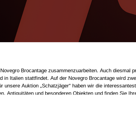
r Novegro Brocantage zusammenzuarbeiten. Auch diesmal präs
in Italien stattfindet. Auf der Novegro Brocantage wird z
ür unsere Auktion „Schatzjäger“ haben wir die interessante
, Antiquitäten und besonderen Objekten und finden Sie Ihr