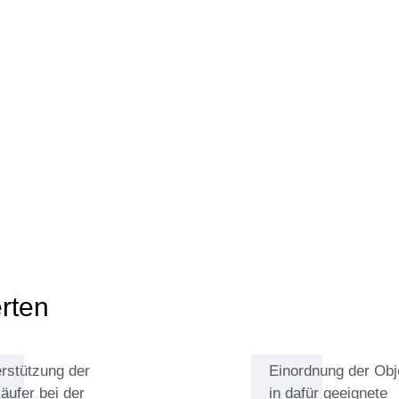
e geworden. Seine zusätzlichen
rchandising für Firmen wie Armani,
dazu beigetragen, dass er ein
demarkt und für Trends entwickelt
s Ausdruck zu verleihen, begleitet
tegorien mit großer Leidenschaft.
zu erkennen, Besonderheiten
erifizieren. Auf seinem
chen von Louis Vuitton und Brillen
rten
rstützung der
Einordnung der Obj
äufer bei der
in dafür geeignete