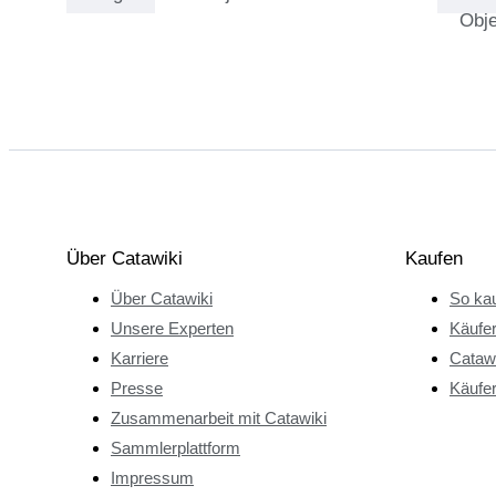
Obje
dass Lorenzo von
klein auf eine große
Wertschätzung für
Designerkleidung
mitbekam und einen
scharfen Blick für
hochwertige Stücke
entwickelte. Aus dem
damaligen Spiel mit
Über Catawiki
Kaufen
den Stoffen seiner
Über Catawiki
So kau
Großmutter ist im
Laufe der Zeit das
Unsere Experten
Käufe
Sammeln und
Karriere
Catawi
Verkaufen von
Presse
Käufer
Luxusmode geworden.
Zusammenarbeit mit Catawiki
Seine zusätzlichen
Sammlerplattform
weltweiten
Impressum
Erfahrungen im