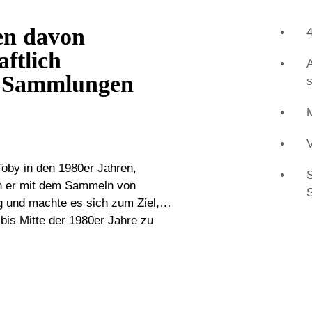
en davon
aftlich
en Sammlungen
s
M
V
oby in den 1980er Jahren,
S
nn er mit dem Sammeln von
 und machte es sich zum Ziel,
bis Mitte der 1980er Jahre zu
haft teilten und die er auf
 gründete er im Jahr 2006 die
er der größten Videospielmessen
elleidenschaft liegt in der
r bei Coin Corner & Hobbies, einem