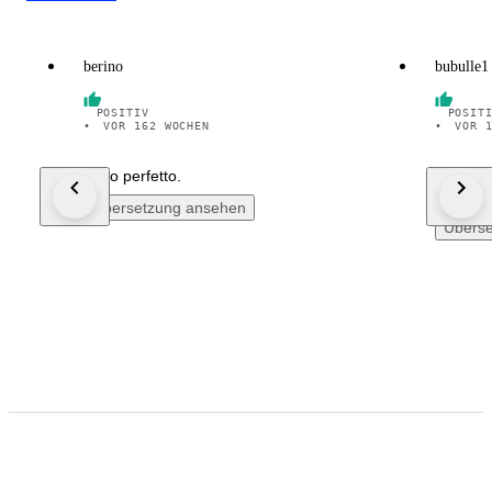
berino
bubulle1
POSITIV
POSIT
•
VOR 162 WOCHEN
•
VOR 
Tutto perfetto.
Pictures
job! Tha
Übersetzung ansehen
Überse