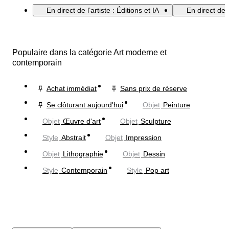
En direct de l’artiste : Éditions et IA
En direct de 
Populaire dans la catégorie Art moderne et
contemporain
Achat immédiat
Sans prix de réserve
Se clôturant aujourd'hui
Objet
Peinture
Objet
Œuvre d'art
Objet
Sculpture
Style
Abstrait
Objet
Impression
Objet
Lithographie
Objet
Dessin
Style
Contemporain
Style
Pop art