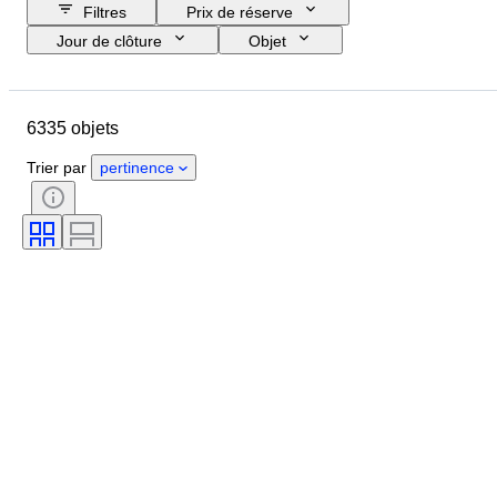
Filtres
Prix de réserve
Jour de clôture
Objet
Budget
Format
Style
Technique
Artiste
Pays
6335 objets
Thème
Époque
Signature
Couleur
Vendu(e) par
Trier par
pertinence
Édition