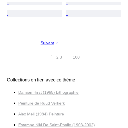
Suivant
1
2
3
…
100
Collections en lien avec ce thème
Damien Hirst (1965) Lithographie
Peinture de Ruud Verkerk
Alex Méli (1984) Peinture
Estampe Niki De Saint-Phalle (1903-2002)