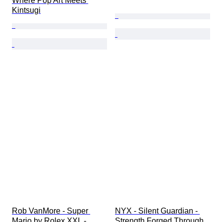
Where Pop Art Meets 
Kintsugi
Rob VanMore - Super 
NYX - Silent Guardian - 
Mario by Rolex XXL - 
Strength Forged Through 