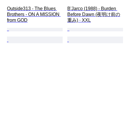
Outside313 - The Blues 
B'Jarco (1988) - Burden 
Brothers - ON A MISSION 
Before Dawn (夜明け前の
from GOD
重み) · XXL