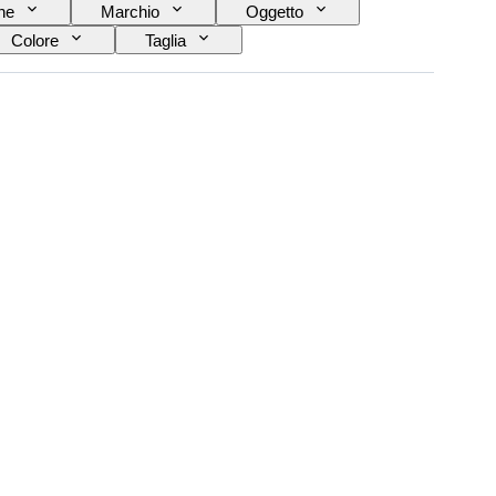
ne
Marchio
Oggetto
Colore
Taglia
si
Misura di scarpe