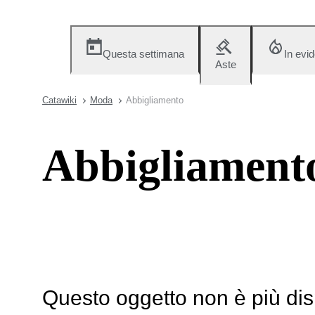
Questa settimana
In evi
Aste
Catawiki
Moda
Abbigliamento
Abbigliament
Questo oggetto non è più dis