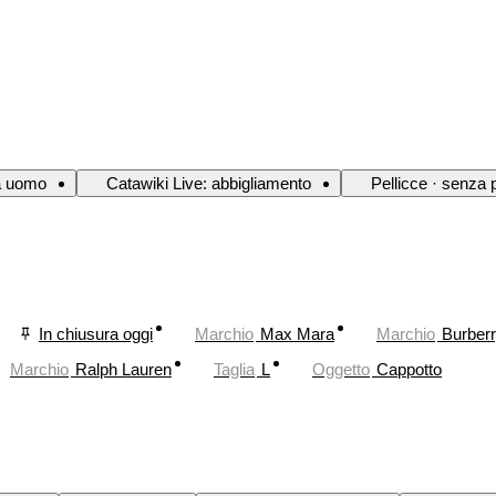
a uomo
Catawiki Live: abbigliamento
Pellicce · senza 
In chiusura oggi
Marchio
Max Mara
Marchio
Burber
Marchio
Ralph Lauren
Taglia
L
Oggetto
Cappotto