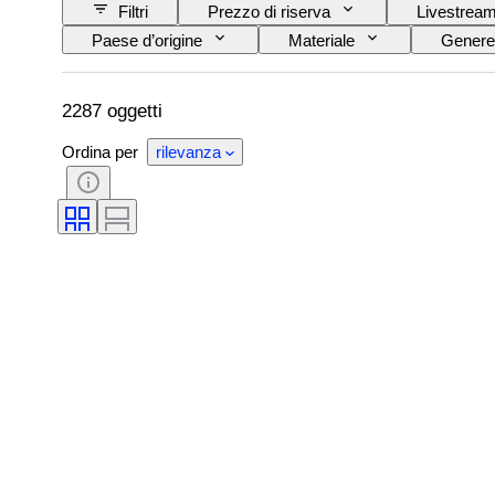
Filtri
Prezzo di riserva
Livestrea
Paese d’origine
Materiale
Genere
Taglia sull’oggetto
Epoca
Motivo
2287 oggetti
Ordina per
rilevanza