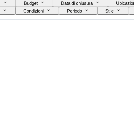
m
Budget
Data di chiusura
Ubicazio
Condizioni
Periodo
Stile
Taglia del colletto della camicia
Accessori inclu