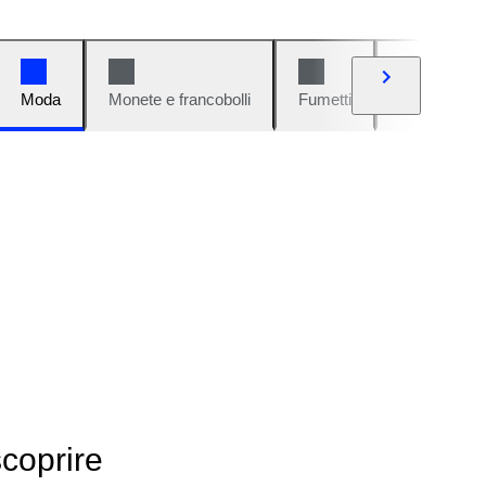
Moda
Monete e francobolli
Fumetti
Auto e moto
scoprire