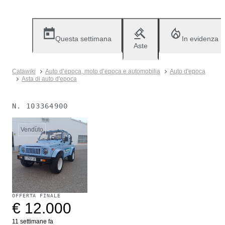
Questa settimana
In evidenza
Aste
Catawiki
Auto d’epoca, moto d’epoca e automobilia
Auto d'epoca
Asta di auto d'epoca
N.
103364900
Venduto
OFFERTA FINALE
€ 12.000
11 settimane fa