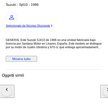
Suzuki - Sj410 - 1986
Esperto
Selezionato da Nicolas Olszowski
GENERAL Este Suzuki SJ410 de 1986 es una unidad fabricada bajo
licencia por Santana Motor en Linares, España. Este modelo se distingue
por su motor de cuatro cilindros y 970 cc que entrega aproximadamente
45 CV, asociado a una caja de cambios manual de cuatro velocidades.
Con apenas 61.000 kilómetros en el odómetro, representa una base
sólida de la serie SJ, conocida por su ligereza y excepcionales
Mostra tutto
capacidades off-road gracias a su chasis de largueros y travesaños con
ballestas. Es una pieza de colección que combina la ingeniería japonesa
con la fabricación nacional de la época. CARROCERÍA Y PINTURA La
carrocería se restauró por completo hace un año trabajando la chapa a
Oggetti simili
conciencia y se cambió de color por capricho personal. El vehículo no
presenta golpes ni rayadas y se encuentra en un estado estético
impecable. Se instaló un kit de aletines desmontables y el conjunto de
iluminación se ha actualizado a tecnología LED, incluyendo faros
delanteros, traseros, intermitentes y luz de cortesía interior. El Hard Top
se conserva en perfecto estado y tanto los bombines de las puertas como
el clausor son componentes nuevos. MECÁNICA Mecánicamente el
coche ha recibido una revisión completa de motor y una puesta a punto
integral. Durante este proceso se sustituyeron todos los filtros, el aceite y