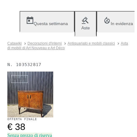
Questa settimana
In evidenza
Aste
Catawiki
Decorazioni d'interni
Antiquariato e mobili classici
Asta
di mobili di Art Nouveau e Art Déco
N.
103532817
Venduto
OFFERTA FINALE
€ 38
Senza prezzo di riserva