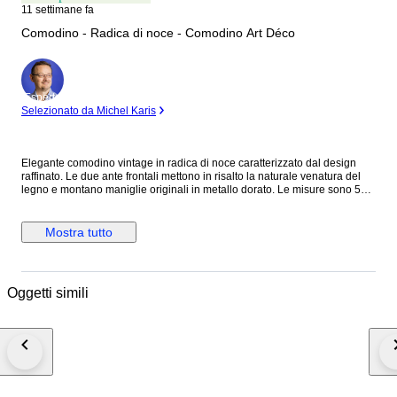
11 settimane fa
Comodino - Radica di noce - Comodino Art Déco
Esperto
Selezionato da Michel Karis
Elegante comodino vintage in radica di noce caratterizzato dal design
raffinato. Le due ante frontali mettono in risalto la naturale venatura del
legno e montano maniglie originali in metallo dorato. Le misure sono 59
cm di altezza 60 cm di larghezza e 39 cm di profondità. L'oggetto si
presenta in buone condizioni generali con i naturali segni del tempo che
ne sottolineano il fascino autentico e la manifattura d'epoca.
Mostra tutto
Oggetti simili