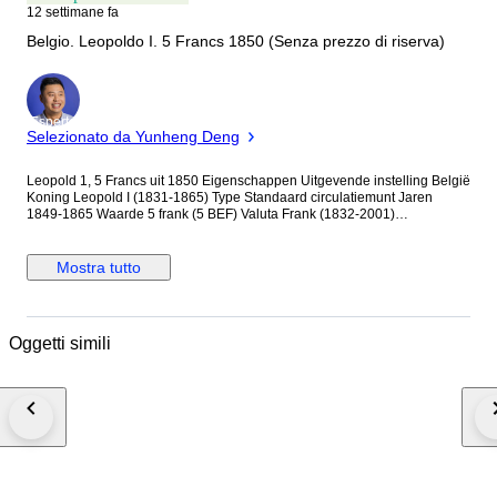
12 settimane fa
Belgio. Leopoldo I. 5 Francs 1850 (Senza prezzo di riserva)
Esperto
Selezionato da Yunheng Deng
Leopold 1, 5 Francs uit 1850 Eigenschappen Uitgevende instelling België
Koning Leopold I (1831-1865) Type Standaard circulatiemunt Jaren
1849-1865 Waarde 5 frank (5 BEF) Valuta Frank (1832-2001)
Samenstelling Zilver 900/1000 (10% copper) Gewicht 25 g Diameter 37
mm Dikte 2,7 mm Voor meer info zie foto's. Wordt aangetekend en
verzekerd verzonden.
Mostra tutto
Oggetti simili