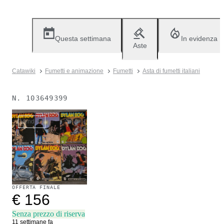
Questa settimana
In evidenza
Aste
Catawiki
Fumetti e animazione
Fumetti
Asta di fumetti italiani
N.
103649399
Venduto
OFFERTA FINALE
€ 156
Senza prezzo di riserva
11 settimane fa