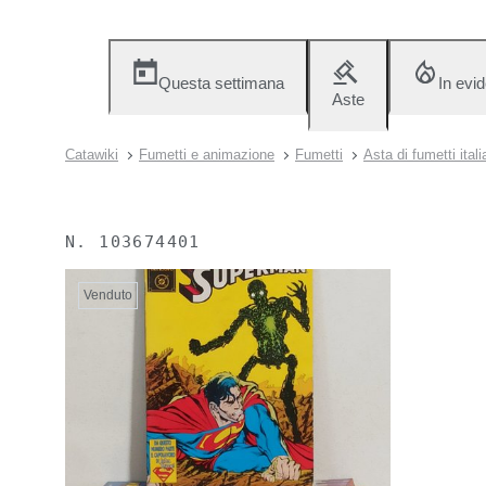
Questa settimana
In evi
Aste
Catawiki
Fumetti e animazione
Fumetti
Asta di fumetti itali
N.
103674401
Venduto