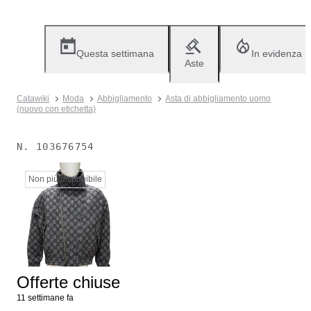
Questa settimana
In evidenza
Aste
Catawiki
Moda
Abbigliamento
Asta di abbigliamento uomo
(nuovo con etichetta)
N.
103676754
Non più disponibile
Offerte chiuse
11 settimane fa