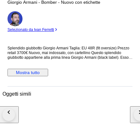
Giorgio Armani - Bomber - Nuovo con etichette
Esperto
Selezionato da Ivan Ferretti
Splendido giubbotto Giorgio Armani Taglia: EU 48R (fit oversize) Prezzo
retail 3700€ Nuovo, mai indossato, con cartellino Questo splendido
giubbotto appartiene alla prima linea Giorgio Armani (black label). Esso
presenta collo alto, chiusura antivento a zip e a bottoni, due tasche
frontali e due tasche interne. Dotato di fodera interna, è prodotto con
materiali che lo rendono estremamente piacevole da indossare. Made in
Mostra tutto
Italy Dettagli: - fantasia logo all over "GA" - bottoni e zip logati "GA" Misure
approssimative: Larghezza (misurata in vita) 70 cm Altezza (escluso
colletto) 80 cm Tempi di spedizione: Italia (dai 3 ai 5 giorni) Europa (dai 5
ai 10 giorni) Worldwide (più di 10 giorni) Buon divertimento!
Oggetti simili