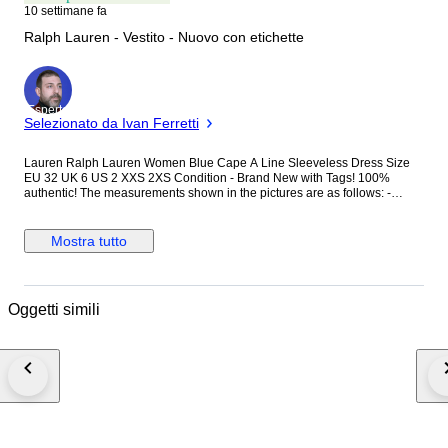
10 settimane fa
Ralph Lauren - Vestito - Nuovo con etichette
Esperto
Selezionato da Ivan Ferretti
Lauren Ralph Lauren Women Blue Cape A Line Sleeveless Dress Size
EU 32 UK 6 US 2 XXS 2XS Condition - Brand New with Tags! 100%
authentic! The measurements shown in the pictures are as follows: -
Armpit to Armpit - Shoulder to shoulder - The total length of back (bottom
of collar seam to the bottom of the item) Delivery method – Tracked &
Insured Premium Priority international delivery. Item number: S1CA02426
Mostra tutto
Oggetti simili