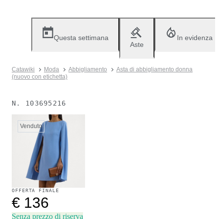
Questa settimana
In evidenza
Aste
Catawiki
Moda
Abbigliamento
Asta di abbigliamento donna
(nuovo con etichetta)
N.
103695216
Venduto
OFFERTA FINALE
€ 136
Senza prezzo di riserva