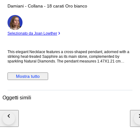
Damiani - Collana - 18 carati Oro bianco
Esperto
Selezionato da Joan Lowther
This elegant Necklace features a cross-shaped pendant, adorned with a
striking heat-treated Sapphire as its main stone, complemented by
sparkling Natural Diamonds. The pendant measures 1.47X1.21 cm
(0.57X0.47 inch). Please note there are noticeable peelings on the
pendant head. The diamond grades (cut, color, clarity) are unknown. A
guarantee is included with this item.Shipping: Shipped under DDU
Mostra tutto
(Delivery Duty Unpaid) terms / Shipping costs paid by the seller / Duty &
VAT fees are buyer's responsibility. Due to the extended holiday period
from April 29 to May 6, there will be delays in shipping. We appreciate
your understanding.
Oggetti simili