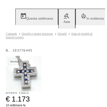
Questa settimana
In evidenza
Aste
Catawiki
Gioielli e pietre preziose
Gioielli
Asta di gioielli di
marchi iconici
N.
103776445
Venduto
OFFERTA FINALE
€ 1.173
10 settimane fa