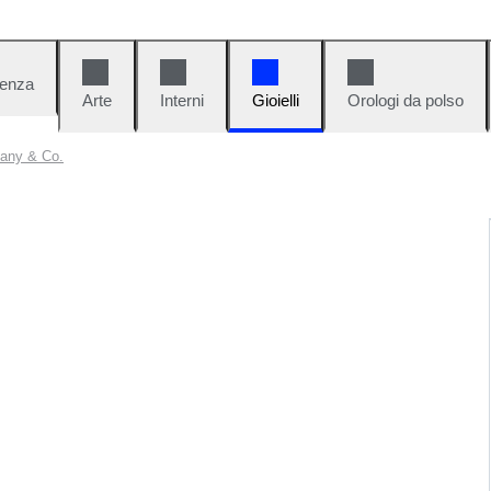
denza
Arte
Interni
Gioielli
Orologi da polso
ffany & Co.