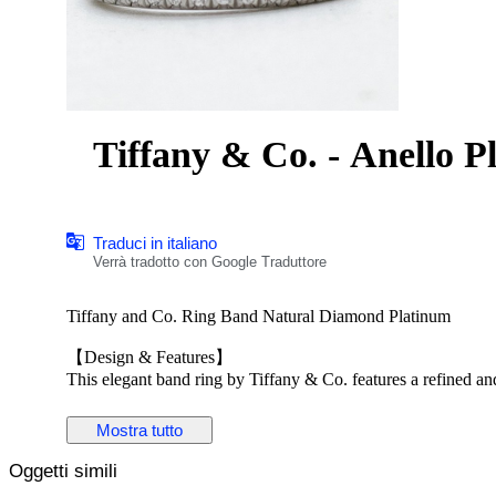
Tiffany & Co. - Anello P
Traduci in italiano
Verrà tradotto con Google Traduttore
Tiffany and Co. Ring Band Natural Diamond Platinum
【Design & Features】
This elegant band ring by Tiffany & Co. features a refined an
upper half of the band, creating a continuous line of subtle b
diamonds while maintaining a sophisticated and timeless appea
Mostra tutto
wear or for stacking with other rings, reflecting the fine craf
Oggetti simili