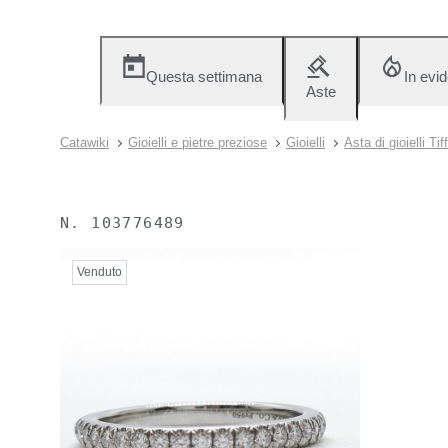
Questa settimana
In evi
Aste
Catawiki
Gioielli e pietre preziose
Gioielli
Asta di gioielli Ti
N.
103776489
Venduto