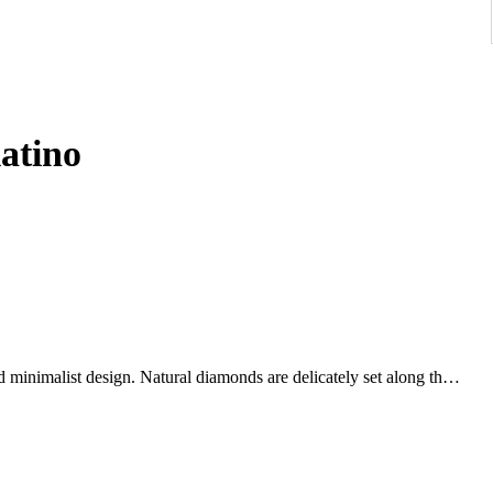
latino
d minimalist design. Natural diamonds are delicately set along the
rilliance. The slim platinum band enhances the sparkle of the
rance. Its understated elegance makes it suitable for everyday
tsmanship and classic style associated with Tiffany & Co.