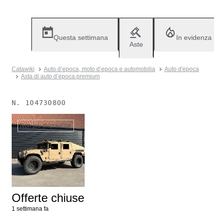
Questa settimana
In evidenza
Aste
Catawiki
Auto d’epoca, moto d’epoca e automobilia
Auto d'epoca
Asta di auto d’epoca premium
N.
104730800
Non più disponibile
Offerte chiuse
1 settimana fa