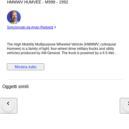
HMMWV HUMVEE - M998 - 1992
Esperto
Selezionato da Arjan Rietveld
The High Mobility Multipurpose Wheeled Vehicle (HMMWV; colloquial:
Humvee) is a family of light, four-wheel drive military trucks and utility
vehicles produced by AM General. The truck is powered by a 6.5-liter
turbodiesel V8 to a four-speed automatic transmission and a dual-range
transfer case. It features a slant-back roof, a hard top with turret, and hard
doors with slide-down windows in addition to LED headlights, auxiliary
Mostra tutto
lighting, and 20″ special hand made wheels. Additional features include
inboard disc brakes, portal axles, front and rear limited-slip differentials, a
camera system, air conditioning, cloth-trimmed bucket seats, and a VIC-3
intercom system with four sets of headphones, all of original Parts.
Oggetti simili
Humvee slantback, is brand new truck, fully restored, all is brand . - 4
speed Transmission. - 4 piston Willwood brake calipers. - 2 inch body Lift.
- A special Diffs for lower RPM on the High way. - New extra cab
insulation. - New Turret. - New 40 inch Maxxis tires. - Brand new 20 inch
special 24 bolt Rims, handmade. - Special Forces rear bumper step. -
New Custom roll cage with roof rack. - New Tactical seat covers. - M113
dome Light. - New front Custom D-ring brushgeard for ECV. - Fan Gear. -
New Leds package. - Carc tan Paint all new. - New X-Doors. - Rock Slider
with side steps. - Mil Spec Hood Scoop. - Ibistek fron light bar with infrared
lights. - Pioneer Tools rack on the trunk. - Militairy Antenna.. - New black