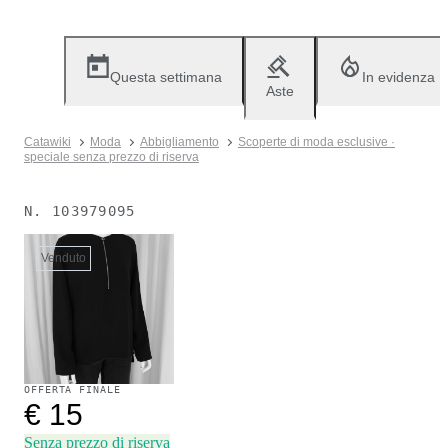
Questa settimana
In evidenza
Aste
Catawiki
Moda
Abbigliamento
Scoperte di moda esclusive ·
speciale senza prezzo di riserva
N.
103979095
Venduto
OFFERTA FINALE
€ 15
Senza prezzo di riserva