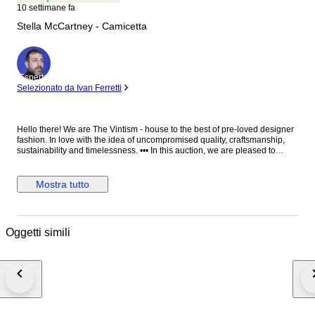
10 settimane fa
Stella McCartney - Camicetta
Esperto
Selezionato da Ivan Ferretti
Hello there! We are The Vintism - house to the best of pre-loved designer
fashion. In love with the idea of uncompromised quality, craftsmanship,
sustainability and timelessness. ••• In this auction, we are pleased to
present: ● A minimalist Stella McCartney black blouse in fluid viscose-
acetate crepe, designed with a clean round neckline, elegant long
sleeves, a relaxed straight silhouette, and a distinctive silver-tone half-zip
Mostra tutto
with ring pull at the front that adds a subtle modern edge to an otherwise
timeless, versatile piece. ● • Retail price: approx. €750,00. • Condition:
Absolutely perfect, without any signs of use. • Composition: 64% viscose,
32% acetate, 4% elastane. • Size: IT 38 on the tag - relaxed fit - will be
Oggetti simili
perfect for EU 34/36/38 - XS/S/M (check the measurements please). •
Measurements: Bust width 51 cm, waist width 49 cm, front length 66 cm,
back length 71 cm, sleeve length from the neckline 76 cm. ••• As a trusted
partner of Catawiki, we bring years of expertise in high-end e-commerce
to ensure authenticity and top-notch condition in every item. From
luxurious natural fabrics like cashmere and silk to impeccable quality, we
select pieces that transcend fleeting trends. Each item undergoes a
thorough preparing process before reaching you including a sanitation