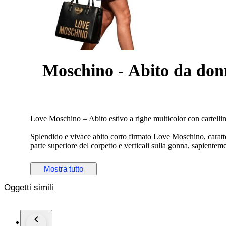
Moschino - Abito da donn
Love Moschino – Abito estivo a righe multicolor con cartelli
Splendido e vivace abito corto firmato Love Moschino, caratter
parte superiore del corpetto e verticali sulla gonna, sapienteme
valorizza la silhouette.
Mostra tutto
La palette cromatica è fresca ed elegante, unendo sfumature di
maniche corte ad aletta e un classico scollo rotondo dal taglio
Oggetti simili
ideale sia per un look casual chic estivo da giorno, sia per un
Il capo è nuovo, mai indossato, completo di cartellino originale
Misure approssimative (prese in piano / flat):