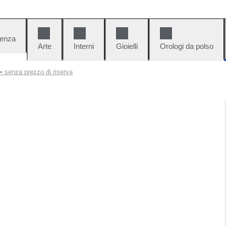
denza
Arte
Interni
Gioielli
Orologi da polso
• senza prezzo di riserva