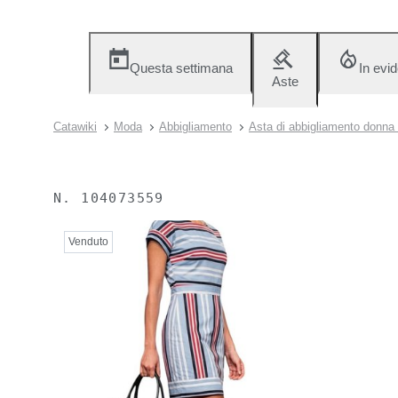
Questa settimana
In evi
Aste
Catawiki
Moda
Abbigliamento
Asta di abbigliamento donna 
N.
104073559
Venduto