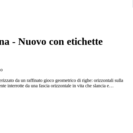
a - Nuovo con etichette
no
izzato da un raffinato gioco geometrico di righe: orizzontali sulla
nte interrotte da una fascia orizzontale in vita che slancia e
 azzurro avio, bianco, nero e rosso vibrante. Il design presenta
 sartoriale pulito e minimalista. È un capo estremamente versatile,
 evento serale se abbinato a un tacco importante.
 e sigillo di autenticità della casa di moda.