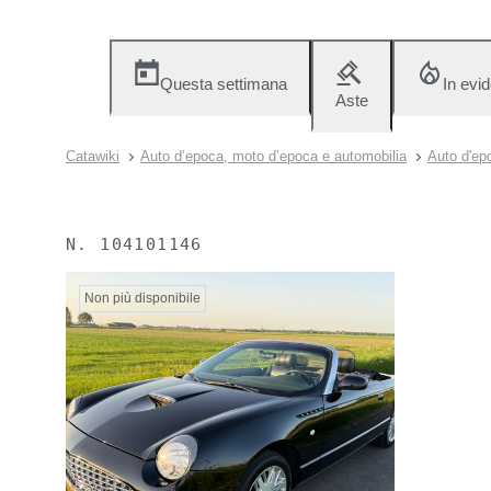
Questa settimana
In evi
Aste
Catawiki
Auto d’epoca, moto d’epoca e automobilia
Auto d'ep
N.
104101146
Non più disponibile