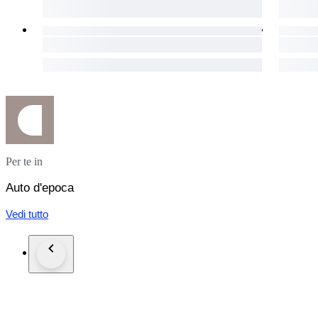
luchtstroom.
Documenten
Het voertuig staat op een geldig en actief Nederlands kente
Nederland in 2005 beschikt de auto over een heldere registra
boorddocumenten en de afstandsbediening voor het alarmsys
Afhalen
De auto kan na gunning en in overleg met de verkoper worde
tekstuele beschrijving is geprobeerd om de roadster zo nauwke
22 jaar oud voertuig. Om die reden wordt het van harte aange
Per te in
bod uit te brengen, zodat eventuele teleurstellingen en discu
Auto d'epoca
Overige Informatie
Vedi tutto
Deze Ford Thunderbird biedt de unieke kans om te genieten v
betrouwbaarheid van een moderne auto. Het is een unieke vers
achterlaat. Voor het plannen van een bezichtiging of voor h