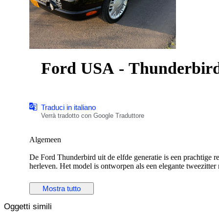
Ford USA - Thunderbird
Traduci in italiano
Verrà tradotto con Google Traduttore
Algemeen
De Ford Thunderbird uit de elfde generatie is een prachtige re
herleven. Het model is ontworpen als een elegante tweezitte
cruiserstijl, duidelijk geïnspireerd op de klassieke T-Bird l
geleverd in Canada. Omdat Canada het metrieke stelsel gebruikt
Mostra tutto
plaats van een mijlenteller, wat een groot voordeel is voor 
en aldaar geregistreerd. De vorige eigenaar heeft de uiterli
Oggetti simili
Thunderbird een exclusieve, bijna concept-car-achtige uitstral