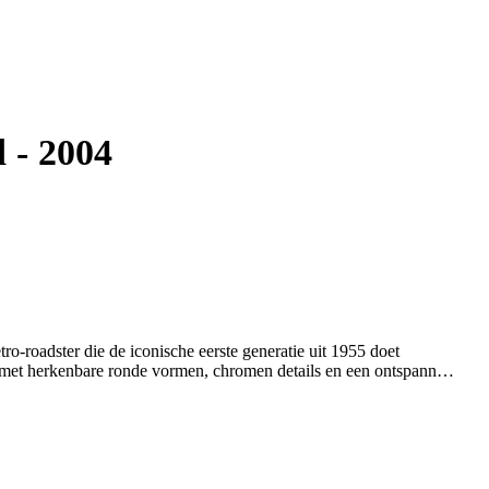
 - 2004
tro-roadster die de iconische eerste generatie uit 1955 doet
r met herkenbare ronde vormen, chromen details en een ontspannen
ijnen. Dit specifieke exemplaar werd in december 2004 nieuw
, is deze auto af fabriek uitgerust met een kilometerteller in
de Europese markt. In mei 2005 is de auto naar Nederland gekomen
jk kenmerkende modelbadges subtiel verwijderd, waardoor deze
ing heeft gekregen die direct de aandacht trekt.