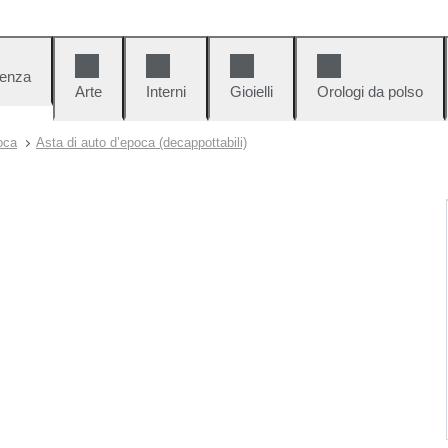
denza
Arte
Interni
Gioielli
Orologi da polso
oca
Asta di auto d’epoca (decappottabili)