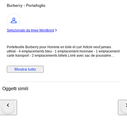
Burberry - Portafoglio
Esperto
Selezionato da Imee Montbord
Portefeuille Burberry pour Homme en toile et cuir Article neuf jamais
utilisé - 4 emplacements bleu - 1 emplacement monnaie - 1 emplacement
carte transport - 2 emplacements billets Livré avec sac de poussière
d’origine et sac de shopping. ( voir photos pour plus d’informations)
Livraison colissimo international avec assurance.
Mostra tutto
Oggetti simili