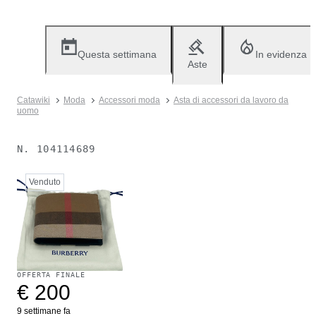
Questa settimana
In evidenza
Aste
Catawiki
Moda
Accessori moda
Asta di accessori da lavoro da
uomo
N.
104114689
Venduto
OFFERTA FINALE
€ 200
9 settimane fa