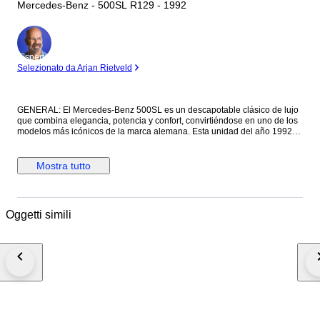
Mercedes-Benz - 500SL R129 - 1992
Esperto
Selezionato da Arjan Rietveld
GENERAL: El Mercedes-Benz 500SL es un descapotable clásico de lujo
que combina elegancia, potencia y confort, convirtiéndose en uno de los
modelos más icónicos de la marca alemana. Esta unidad del año 1992
destaca por su diseño atemporal y su excelente calidad de fabricación,
características que han hecho de la serie R129, producida entre 1989 y
2001, una de las más valoradas entre coleccionistas y aficionados. A
Mostra tutto
nivel técnico y comercial, esta generación de la Clase SL representó la
cumbre de la ingeniería alemana de la época, destacando históricamente
por su robustez mecánica concebida antes de la era de la obsolescencia
programada. El modelo cuenta con una longitud de 4.499 milímetros y un
Oggetti simili
peso en vacío cercano a los 1.780 kilogramos. La línea R129 fue pionera
en numerosos sistemas de seguridad, incluyendo un innovador arco
antivuelco automático que se despliega de forma electromecánica en
solo 0,3 segundos en caso de emergencia, además de incorporar
sistema antibloqueo de frenos ABS, airbags y una suspensión de alta
calidad que aún hoy proporciona una sensación de conducción sólida y
segura. Se trata de un automóvil clásico con gran potencial de
revalorización, ideal tanto para disfrutar como para colección. Su diseño
elegante, mecánica robusta y prestigio histórico hacen de este 500SL
una pieza cada vez más buscada en el mercado de clásicos premium. Es