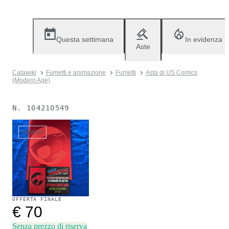
Questa settimana
In evidenza
Aste
Catawiki
Fumetti e animazione
Fumetti
Asta di US Comics
(Modern Age)
N.
104210549
Venduto
OFFERTA FINALE
€ 70
Senza prezzo di riserva