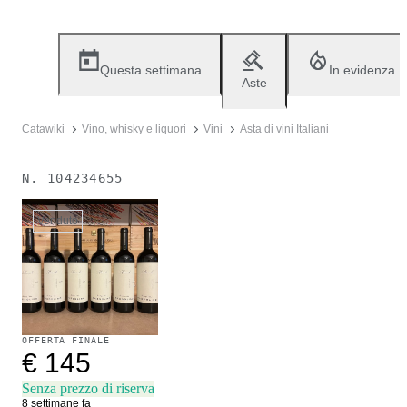
Questa settimana
In evidenza
Aste
Catawiki
Vino, whisky e liquori
Vini
Asta di vini Italiani
N.
104234655
Venduto
OFFERTA FINALE
€ 145
Senza prezzo di riserva
8 settimane fa