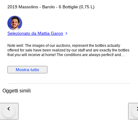
2019 Massolino - Barolo - 6 Bottiglie (0,75 L)
Esperto
Selezionato da Mattia Garon
Note well: The images of our auctions, represent the bottles actually
offered for sale have been realized by our staff and are exactly the bottles
that you will receive at home! The conditions are always perfect! and
more, all wines sold by us, are maintained in perfect condition, in our
temperature controlled warehouses at 14 and 16 ° C, in a horizontal
position and in the absence of light. All our sales are guaranteed, money
Mostra tutto
back guarantee! 5 STAR VINTAGE! **** 2019 **** LEGENGARY VINTAGE
GREAT WINE Shipping Details: _____________ we cannot ship to the
following countries: Switzerland, Norway Labels, capsule and wine level
in excellent status, please see the original pictures. The bottles in the
Oggetti simili
pictures is exactly the bottles you will receive at home. The wooden crates
and the boxes are sealed, come directly from the manufacturer and kept
in perfect condition. Secure shipping with solid package with express
courier: I use TNT and BRT Express Courier for Italy; Dpd, Tnt, Dhl and
Ups for all the EU-Country. It depends from the destination Country. I will
post the tracking number after shipped. Please check the shipping cost for
each Country. For countries with customs restrictions (USA, Canada, etc.),
please verify that You are able to receive the parcel, otherwise the
package will be blocked from the custom (it's is only your own risk!) No
reserve price.