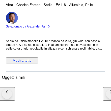
Vitra - Charles Eames - Sedia - EA118 - Alluminio, Pelle
Esperto
Selezionato da Alexander Fahl
Sedia da ufficio modello EA118 prodotta da Vitra, girevole, con base a
cinque razze su ruote, struttura in alluminio cromato e rivestimento in
pelle color grigio, regolabile in altezza e con schienale reclinabile. La
sedia e' parte della collezione Alluminium Group create da Charles
Eames nel 1958. Il prodotto e' in ottime condizioni, con una imperfezione
sulla seduta, come da foto. Meccanismi perfettamente funzionanti.
Mostra tutto
Oggetti simili