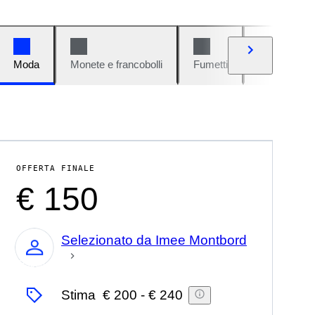
Moda
Monete e francobolli
Fumetti
Auto e moto
OFFERTA FINALE
€ 150
Selezionato da Imee Montbord
Esperto
Stima
€ 200
-
€ 240