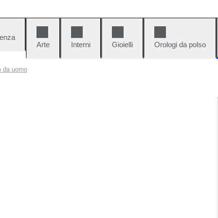
denza
Arte
Interni
Gioielli
Orologi da polso
ro da uomo