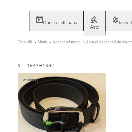
Questa settimana
In evi
Aste
Catawiki
Moda
Accessori moda
Asta di accessori da lavo
N.
104304302
Venduto