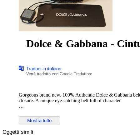
Dolce & Gabbana - Cint
Traduci in italiano
Verrà tradotto con Google Traduttore
Gorgeous brand new, 100% Authentic Dolce & Gabbana belt co
closure. A unique eye-catching belt full of character.
RRP – 400 Eur.
Mostra tutto
Length: 115cmx4cm
Oggetti simili
Color: Black
Material: 100% Calf Leather