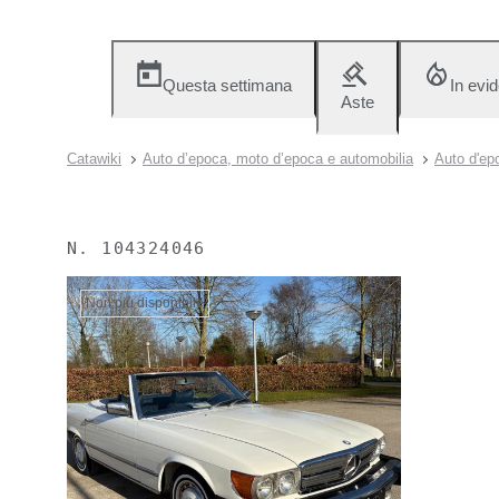
Questa settimana
In evi
Aste
Catawiki
Auto d’epoca, moto d’epoca e automobilia
Auto d'ep
N.
104324046
Non più disponibile