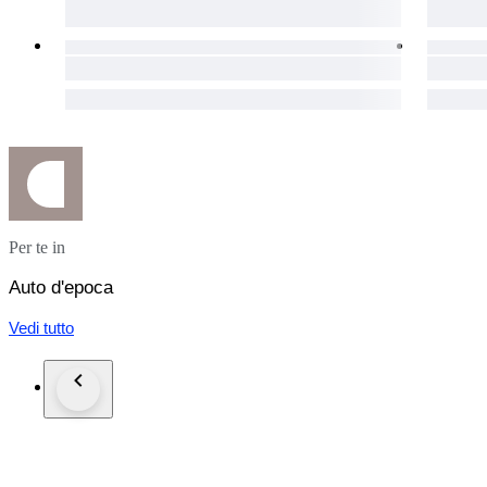
OVERIGE INFORMATIE:
Dit is een eerlijke, roestvrije en originele R107 met een prac
gekeurd voor de openbare weg. Het is de ideale kans voor ee
volgend niveau van perfectie te tillen.
Per te in
Auto d'epoca
Vedi tutto