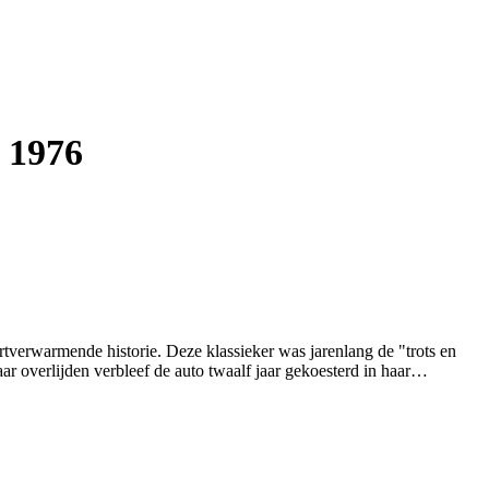
 1976
tverwarmende historie. Deze klassieker was jarenlang de "trots en
r overlijden verbleef de auto twaalf jaar gekoesterd in haar
geleverd in Europese uitvoering, maar bij aankomst in de USA
 (inclusief de accu in de kofferbak). Met zijn krachtige 4.5 liter
7-serie, de legendarische opvolger van de Pagode.
 uitzonderlijk droge en roestvrije staat. Het witte lakwerk is,