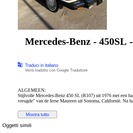
Mercedes-Benz - 450SL -
Traduci in italiano
Verrà tradotto con Google Traduttore
ALGEMEEN:
Stijlvolle Mercedes-Benz 450 SL (R107) uit 1976 met een har
vreugde" van de Ierse Maureen uit Sonoma, Californië. Na haa
garage. Het betreft een bijzonder exemplaar: oorspronkelijk 
volledig aangepast aan de toenmalige Amerikaanse specificaties
Mostra tutto
V8 (200 pk) en tijdloze witte lak is dit een icoon uit de R10
Oggetti simili
CARROSSERIE & LAKWERK:
Dankzij het milde klimaat in Californië verkeert deze SL in een