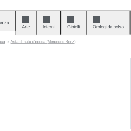
denza
Arte
Interni
Gioielli
Orologi da polso
oca
Asta di auto d’epoca (Mercedes-Benz)