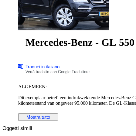
Mercedes-Benz - GL 550 
Traduci in italiano
Verrà tradotto con Google Traduttore
ALGEMEEN:
Dit exemplaar betreft een indrukwekkende Mercedes-Benz GL
kilometerstand van ongeveer 95.000 kilometer. De GL-Klass
subtiele uiterlijke facelift, herkenbar aan onder andere ver
bumperschilden. De GL550 is de absolute topuitvoering met 
Mostra tutto
en gekoppeld is aan de soepele 7G-TRONIC automatische tr
vierwielaandrijvingssysteem. Dit specifieke voertuig is oorsp
Oggetti simili
exclusieve Europese auto's daar uiterst zorgvuldig worden be
is in de algehele staat van dit exemplaar.