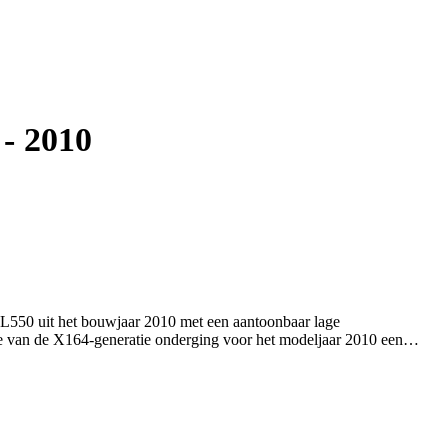
- 2010
550 uit het bouwjaar 2010 met een aantoonbaar lage
e van de X164-generatie onderging voor het modeljaar 2010 een
nieuwde bumpers, modernere LED-verlichting en aangepaste
een atmosferische V8-motor, die een vermogen levert van 388 pk
ansmissie en het permanente 4MATIC-
ronkelijk geleverd in Japan, een markt die erom bekendstaat dat
reden en uitstekend worden onderhouden, wat direct terug te zien