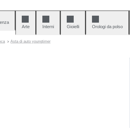
denza
Arte
Interni
Gioielli
Orologi da polso
oca
Asta di auto youngtimer