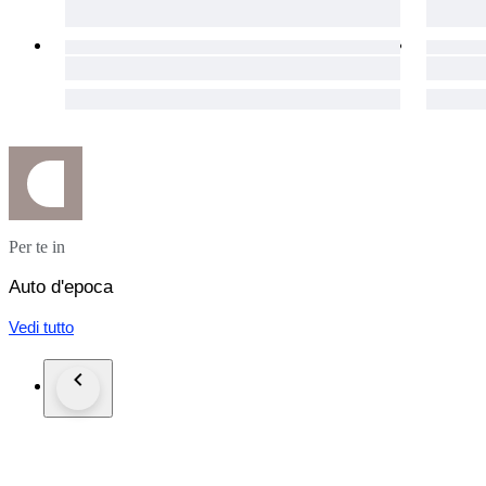
OPHALEN:
De auto kan op afspraak uitgebreid worden bezichtigd in Emm
tevens de locatie waar het voertuig kan worden afgehaald.
OVERIGE INFORMATIE:
Wij zijn zelf officieel gemachtigd om eventuele exportpapier
of gewenst zijn. Dit zorgt voor een snelle en vlekkeloze admi
Per te in
Auto d'epoca
Vedi tutto