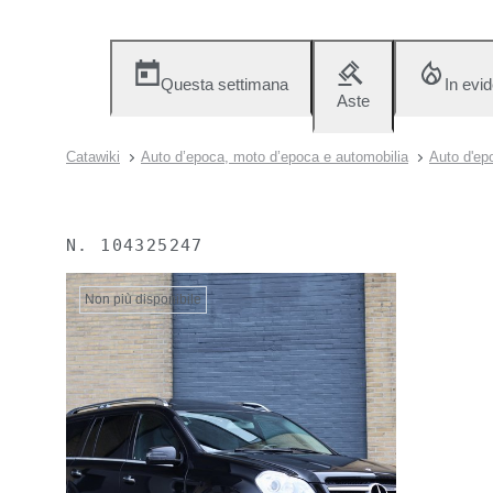
Questa settimana
In evi
Aste
Catawiki
Auto d’epoca, moto d’epoca e automobilia
Auto d'ep
N.
104325247
Non più disponibile