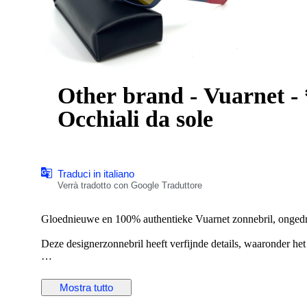
Other brand - Vuarnet -
Occhiali da sole
Traduci in italiano
Verrà tradotto con Google Traduttore
Gloednieuwe en 100% authentieke Vuarnet zonnebril, ongedrag
Deze designerzonnebril heeft verfijnde details, waaronder het
Inbegrepen bij de verkoop:
-Brillenkoker met merklogo
Mostra tutto
-Officiële papieren