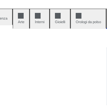
denza
Arte
Interni
Gioielli
Orologi da polso