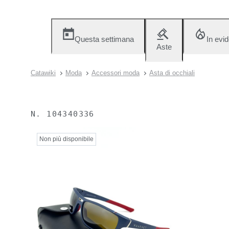
Questa settimana
In evi
Aste
Catawiki
Moda
Accessori moda
Asta di occhiali
N.
104340336
Non più disponibile