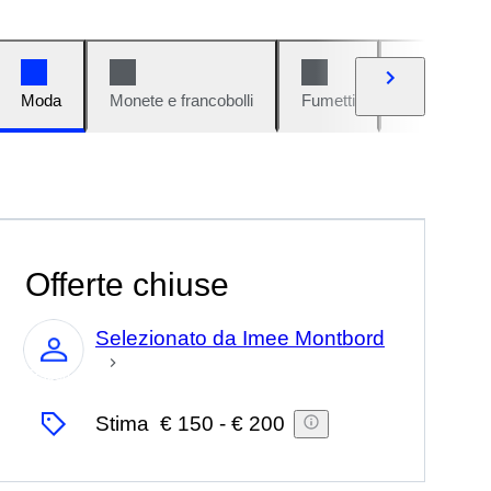
Moda
Monete e francobolli
Fumetti
Auto e moto
Offerte chiuse
Selezionato da Imee Montbord
Esperto
Stima
€ 150
-
€ 200