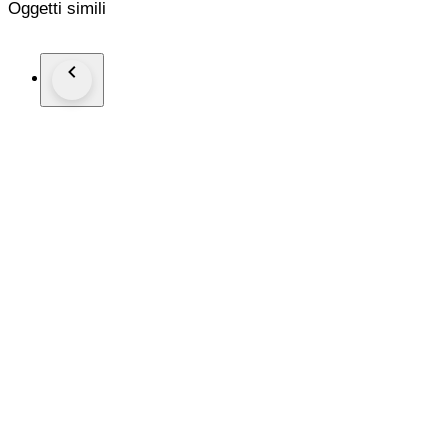
Oggetti simili
Afmetingen:
Lensbreedte: 62 mm
Brug: 16 mm
Pootlengte: 125 mm
Alle foto’s zijn in onze eigen studio genomen, wat je ziet is pr
Snelle, verzekerde verzending met tracking!
Verzending verloopt via Catawiki’s slimme verzendsysteem. V