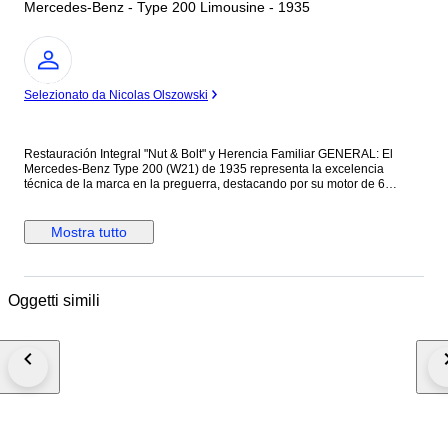
Mercedes-Benz - Type 200 Limousine - 1935
Esperto
Selezionato da Nicolas Olszowski
Restauración Integral "Nut & Bolt" y Herencia Familiar GENERAL: El
Mercedes-Benz Type 200 (W21) de 1935 representa la excelencia
técnica de la marca en la preguerra, destacando por su motor de 6
cilindros en línea de 1.962 cc que ofrece una conducción equilibrada y
refinada. Este modelo fue pionero en confort al incorporar un sistema de
suspensión independiente en las cuatro ruedas con ejes oscilantes
Mostra tutto
traseros, una innovación que marcó el estándar de lujo de la época. La
configuración Limousine de cuatro puertas sobre chasis de batalla corta
proporciona una silueta señorial muy valorada internacionalmente. Es
fundamental destacar que esta unidad mantiene su autenticidad histórica
Oggetti simili
al conservar el sistema eléctrico original de 6V y certificar la coincidencia
de números de motor y bastidor (Matching Numbers) según los registros
de fábrica en Stuttgart. Se trata de un vehículo nacional con matrícula
española original de la época que no está matriculado como histórico,
manteniendo su estado administrativo ordinario. Este coche cuenta con
una historia excepcional: perteneció originalmente a la familia, se vendió
hace 50 años a una colección privada y, tras décadas de búsqueda, se
recuperó en el año 2020 para iniciar una restauración total desde cero.
CARROCERÍA Y PINTURA: El trabajo de carrocería ha sido exhaustivo,
siguiendo el estándar de una restauración "nut and bolt" donde se