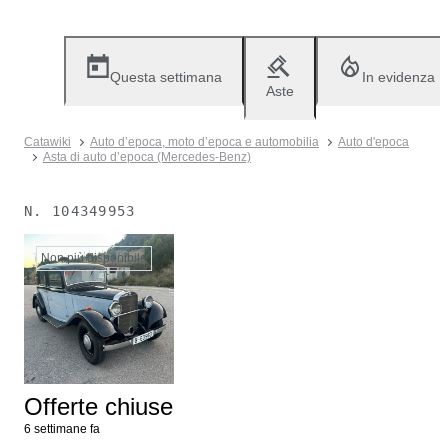
Questa settimana
In evidenza
Aste
Catawiki
Auto d’epoca, moto d’epoca e automobilia
Auto d'epoca
Asta di auto d’epoca (Mercedes-Benz)
N.
104349953
Non più disponibile
Offerte chiuse
6 settimane fa