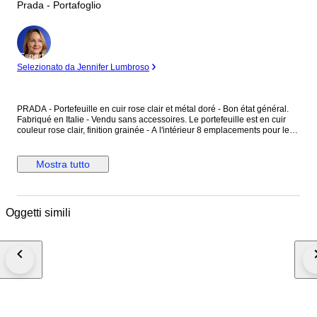
Prada - Portafoglio
Esperto
Selezionato da Jennifer Lumbroso
PRADA - Portefeuille en cuir rose clair et métal doré - Bon état général.
Fabriqué en Italie - Vendu sans accessoires. Le portefeuille est en cuir
couleur rose clair, finition grainée - A l'intérieur 8 emplacements pour les
cartes - Une longueur fermeture en métal doré ferme le portefeuille - Une
pièce en métal doré avec l'inscription "Prada Milano", est au centre du
portefeuille. Dimensions : Hauteur 11 cm - Largeur 19 cm - Epaisseur
Mostra tutto
fermé 2,9 cm - Epaisseur ouvert 11 cm - Pièce en métal doré : 1,9 cm x
2,9 cm. Le portefeuille présente des marques d'utilisation, merci de
prendre en compte les photos.
Oggetti simili