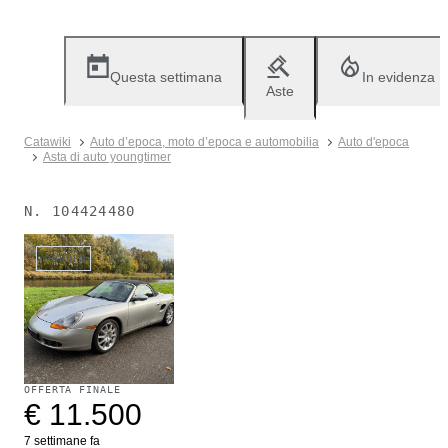
Questa settimana
In evidenza
Aste
Catawiki
Auto d’epoca, moto d’epoca e automobilia
Auto d'epoca
Asta di auto youngtimer
N.
104424480
Venduto
OFFERTA FINALE
€ 11.500
7 settimane fa