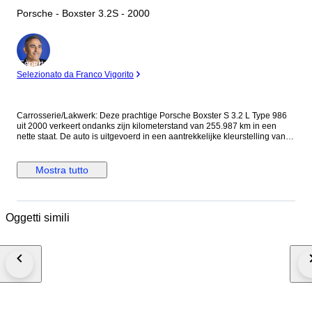
Porsche - Boxster 3.2S - 2000
Esperto
Selezionato da Franco Vigorito
Carrosserie/Lakwerk: Deze prachtige Porsche Boxster S 3.2 L Type 986
uit 2000 verkeert ondanks zijn kilometerstand van 255.987 km in een
nette staat. De auto is uitgevoerd in een aantrekkelijke kleurstelling van
grijs metallic met een zwarte softtop. Het cabriodak is een aantal jaren
geleden vervangen en ziet er zeer goed uit. De Porsche is uitgerust met
originele stijlvolle GT3-velgen en heeft rondom zeer goede banden.
Mostra tutto
Technisch: De auto heeft een krachtige 3.2L motor en handgeschakelde
transmissie. Hij rijdt, schakelt en remt goed, waarbij alles naar behoren
werkt. Recent heeft de auto nog een onderhoudsbeurt gehad waarbij de
olie, filters en andere zaken zijn vervangen. Technisch verkeert hij in
Oggetti simili
goede staat. De auto is bovendien voorzien van Xenon verlichting. In
2020 zijn beide cilinderkoppen gereviseerd. factuur hiervan is bij de auto
aanwezig. Het IMS lager is recent (2025) preventief vervangen, factuur
van het lager is bij de auto aanwezig. Interieur: Het interieur van de
Porsche is uitgevoerd in zwart leer, wat zorgt voor een luxueuze en
comfortabele rijervaring. De auto is voorzien van stoelverwarming,
climate control, cruise control en een Becker autoradio. De stoelen zijn
voorzien van Porsche inscriptie. Zoals op de foto te zien is zit er lucht
onder het leer op het dashboard. Documenten: Het onderhoudsboekje