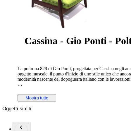
Cassina - Gio Ponti - Pol
La poltrona 829 di Gio Ponti, progettata per Cassina negli ann
oggetto museale, il punto d'inizio di uno stile unico che ancor
modernità nascente del dopoguerra italiano con le lavorazioni a
Caratterizzata da un sistema meccanico reclinabile, é un omagg
seduta confortevole e elegante. La poltrona 829 in quest'asta è 
Mostra tutto
tessuto imbottito con il vecchio sistema a cinghie per garantir
Oggetti simili
Bibliografia: U.La Pietra, Gio Ponti, L’Arte si Innamora dell’I
Spedizione interamente assicurata tramite corriere espresso T