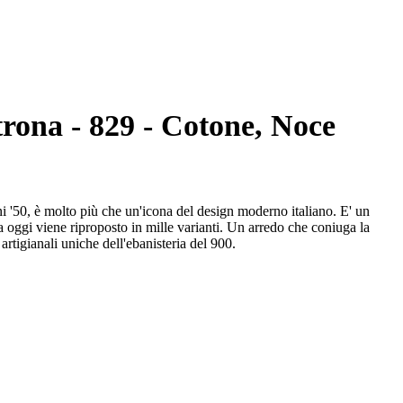
trona - 829 - Cotone, Noce
i '50, è molto più che un'icona del design moderno italiano. E' un
a oggi viene riproposto in mille varianti. Un arredo che coniuga la
rtigianali uniche dell'ebanisteria del 900.
io alla bellezza ed alla funzionalità, offrendo un'esperienza di
stata realizzata in legno di noce massello giuntato e rifinita con
e il massimo confort di seduta.
ndustria, Rizzoli. p. 367
NT in cassa di legno.