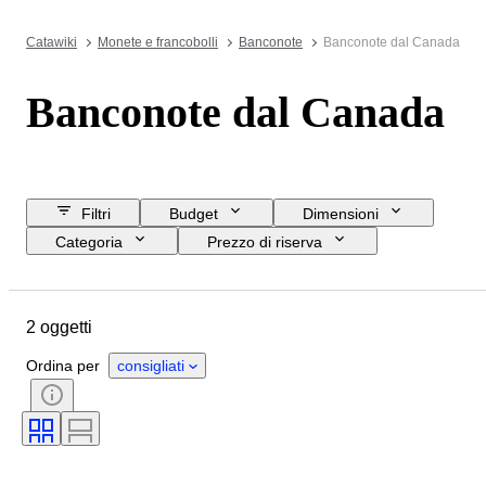
Catawiki
Monete e francobolli
Banconote
Banconote dal Canada
Banconote dal Canada
Filtri
Budget
Dimensioni
Categoria
Prezzo di riserva
Data di chiusura
Ubicazione
Oggetto
Paese d’origine
2 oggetti
Condizioni
Certificato
Soggetto
Valuta
Epoca
Ordina per
consigliati