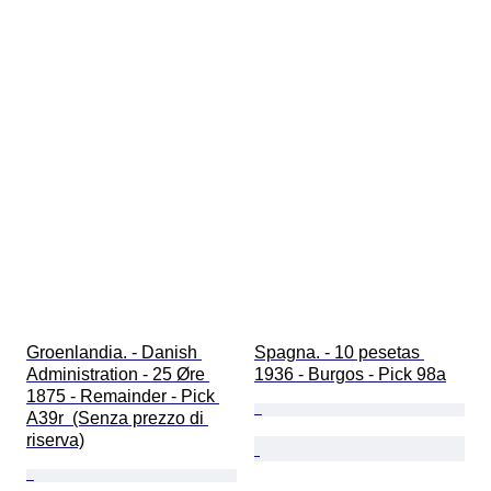
Groenlandia. - Danish 
Spagna. - 10 pesetas 
Administration - 25 Øre 
1936 - Burgos - Pick 98a
1875 - Remainder - Pick 
A39r  (Senza prezzo di 
riserva)