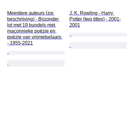
Meerdere auteurs (zie 
J. K. Rowling - Harry 
beschrijving) - Bijzonder 
Potter (two titles) - 2001-
lot met 19 bundels met 
2001
maçonnieke poëzie en 
poëzie van vrijmetselaars 
- 1955-2021