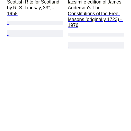
Scottish Rite for Scotland 
facsimile edition of James 
by R. S. Lindsay, 33°, - 
Anderson's The 
1958
Constitutions of the Free-
Masons (originally 1723) - 
1976