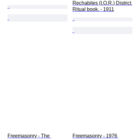
Rechabites (I.O.R.) District 
Ritual book. - 1911
Freemasonry - The 
Freemasonry - 1976 