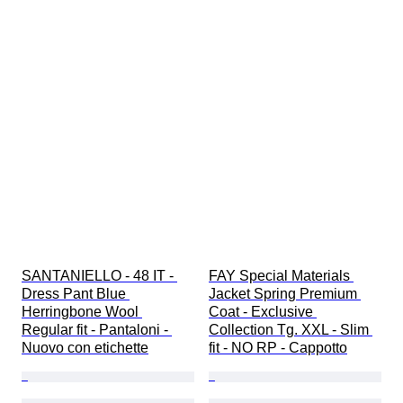
SANTANIELLO - 48 IT - 
FAY Special Materials 
Dress Pant Blue 
Jacket Spring Premium 
Herringbone Wool 
Coat - Exclusive 
Regular fit - Pantaloni - 
Collection Tg. XXL - Slim 
Nuovo con etichette
fit - NO RP - Cappotto