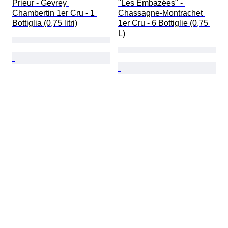
Prieur - Gevrey 
"Les Embazées" - 
Chambertin 1er Cru - 1 
Chassagne-Montrachet 
Bottiglia (0,75 litri)
1er Cru - 6 Bottiglie (0,75 
L)