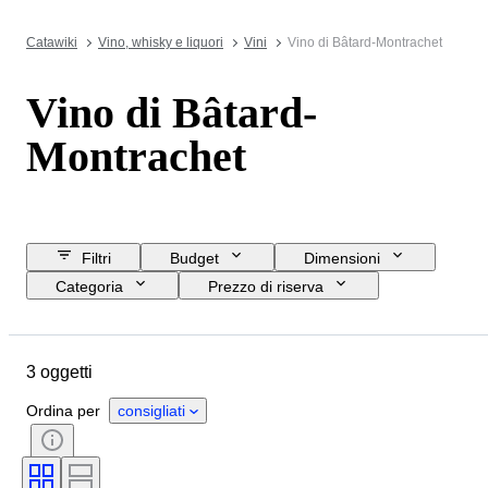
Catawiki
Vino, whisky e liquori
Vini
Vino di Bâtard-Montrachet
Vino di Bâtard-
Montrachet
Filtri
Budget
Dimensioni
Categoria
Prezzo di riserva
Data di chiusura
Ubicazione
Oggetto
Paese d’origine
3 oggetti
Condizioni
Formato della bottiglia
Regione vinicola
Vitigni
Ordina per
consigliati
Denominazione del vino / Classificazione
Livello di riempimento del vino
Classificazione del vino