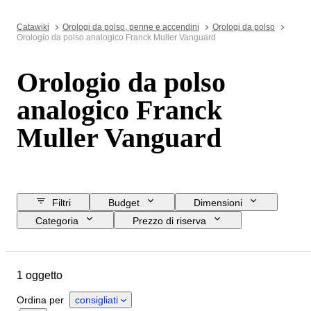
Catawiki
Orologi da polso, penne e accendini
Orologi da polso
Orologio da polso analogico Franck Muller Vanguard
Orologio da polso
analogico Franck
Muller Vanguard
Filtri
Budget
Dimensioni
Categoria
Prezzo di riserva
Data di chiusura
Ubicazione
Marchio
Oggetto
Materiale
1 oggetto
Genere
Condizioni
Periodo
Colore
Movimento dell'orologio
Ordina per
consigliati
Materiale del cinturino dell’orologio