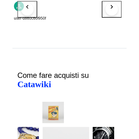
user-d860c60f950f
Come fare acquisti su
Catawiki