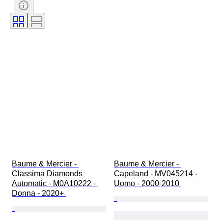
Materiale del cinturino dell’orologio
Diametro della cassa
Modello
Baume & Mercier - 
Baume & Mercier - 
Classima Diamonds 
Capeland - MV045214 - 
Automatic - M0A10222 - 
Uomo - 2000-2010 
Donna - 2020+ 