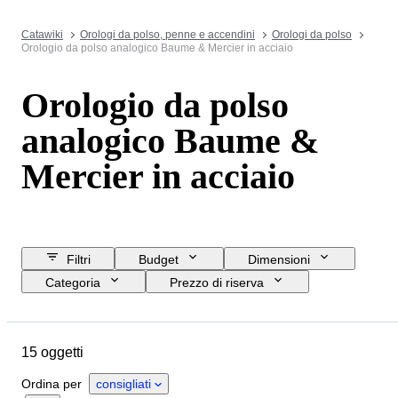
Catawiki
Orologi da polso, penne e accendini
Orologi da polso
Orologio da polso analogico Baume & Mercier in acciaio
Orologio da polso
analogico Baume &
Mercier in acciaio
Filtri
Budget
Dimensioni
Categoria
Prezzo di riserva
Data di chiusura
Ubicazione
Marchio
Oggetto
Materiale
15 oggetti
Genere
Condizioni
Periodo
Colore
Movimento dell'orologio
Ordina per
consigliati
Lunghezza del cinturino dell’orologio