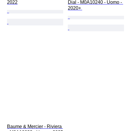
2022
Dial - M0A10240 - Uomo - 
2020+ 
Baume & Mercier - Riviera 