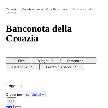
Catawiki
Monete e francobolli
Banconote
Banconota della
Croazia
Banconota della
Croazia
Filtri
Budget
Dimensioni
Categoria
Prezzo di riserva
Data di chiusura
Ubicazione
Oggetto
Paese d’origine
1 oggetto
Condizioni
Certificato
Soggetto
Epoca
Ordina per
consigliati