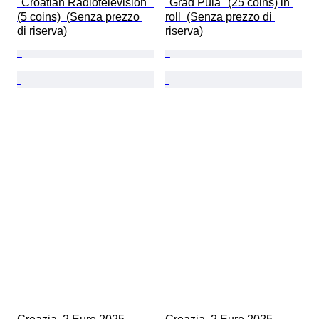
"Croatian Radiotelevision" 
"Grad Pula" (25 coins) in 
(5 coins)  (Senza prezzo 
roll  (Senza prezzo di 
di riserva)
riserva)