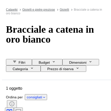
Catawiki
Gioielli e pietre preziose
Gioielli
Bracciale a catena in
oro bianco
Bracciale a catena in
oro bianco
Filtri
Budget
Dimensioni
Categoria
Prezzo di riserva
Data di chiusura
Ubicazione
Oggetto
Paese d’origine
1 oggetto
Materiale
Genere
Condizioni
Pietra preziosa
Ordina per
consigliati
Certificato
Titolo
Taglio
Purezza
Gamma di colore