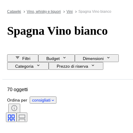
Catawiki
Vino, whisky e liquori
Vini
Spagna Vino bianco
Spagna Vino bianco
Filtri
Budget
Dimensioni
Categoria
Prezzo di riserva
Data di chiusura
Ubicazione
Oggetto
Paese d’origine
70 oggetti
Condizioni
Accessori
Formato della bottiglia
Ordina per
consigliati
Regione vinicola
Vitigni
Livello di riempimento del vino
Classificazione del vino
Denominazione del vino / Classificazione