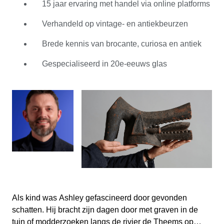
15 jaar ervaring met handel via online platforms
beginjaren als verzamelaar nam Ashley enkele van zijn
favoriete objecten mee naar de Antiques Roadshow van
Verhandeld op vintage- en antiekbeurzen
de BBC toen die zijn woonplaats aandeed. De expert
vertelde hem dat hij een scherp oog had voor bijzondere
Brede kennis van brocante, curiosa en antiek
objecten, wat zijn passie alleen maar versterkte om te
Gespecialiseerd in 20e-eeuws glas
blijven doen waar hij het meest van hield. Inmiddels
heeft hij meer dan 15 jaar ervaring in het verzamelen en
verhandelen van antiek, brocante en curiosa, met een
bijzondere voorliefde voor glaswerk uit de 20e eeuw. Bij
Catawiki combineert Ashley zijn uitgebreide kennis met
een scherp oog voor detail. Hij wordt het meest
enthousiast van vreemde en ongewone dingen, zoals
het vinden van moeilijk te identificeren objecten en
ontdekken wat ze precies zijn.
Als kind was Ashley gefascineerd door gevonden
schatten. Hij bracht zijn dagen door met graven in de
tuin of modderzoeken langs de rivier de Theems op