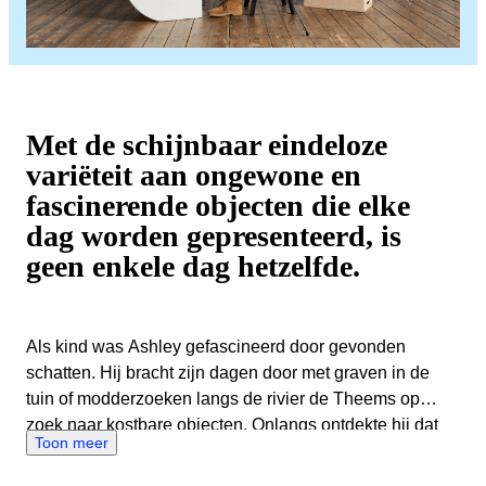
Met de schijnbaar eindeloze
variëteit aan ongewone en
fascinerende objecten die elke
dag worden gepresenteerd, is
geen enkele dag hetzelfde.
Als kind was Ashley gefascineerd door gevonden
schatten. Hij bracht zijn dagen door met graven in de
tuin of modderzoeken langs de rivier de Theems op
zoek naar kostbare objecten. Onlangs ontdekte hij dat
Toon meer
zijn voorouders antiekhandelaren waren, dus je zou
kunnen zeggen dat dit beroep in zijn DNA zit. In zijn