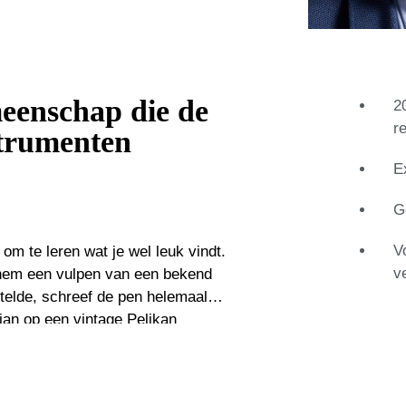
meenschap die de
2
r
strumenten
E
G
V
 om te leren wat je wel leuk vindt.
v
 hem een vulpen van een bekend
stelde, schreef de pen helemaal
tian op een vintage Pelikan
staat leidde de perfecte
levenslange liefde voor