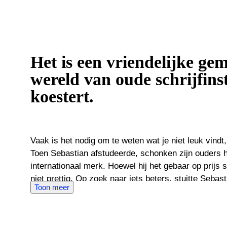
Het is een vriendelijke ge
wereld van oude schrijfin
koestert.
Vaak is het nodig om te weten wat je niet leuk vindt,
Toen Sebastian afstudeerde, schonken zijn ouders
internationaal merk. Hoewel hij het gebaar op prijs 
niet prettig. Op zoek naar iets beters, stuitte Sebas
Toon meer
zuigervuller op een rommelmarkt. Zelfs in gebruikte 
inktstroom van de flexibele gouden penpunt tot een 
schrijfinstrumenten bij Sebastian. Sebastian is gefascineerd door de oneindig diverse