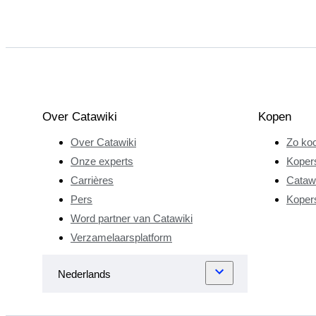
naar iets beters,
stuitte Sebastian op
een vintage Pelikan
zuigervuller op een
rommelmarkt. Zelfs
in gebruikte staat
leidde de perfecte
Over Catawiki
Kopen
inktstroom van de
Over Catawiki
Zo koo
flexibele gouden
penpunt tot een
Onze experts
Koper
levenslange liefde
Carrières
Catawi
voor
Pers
Koper
schrijfinstrumenten
Word partner van Catawiki
bij Sebastian.
Verzamelaarsplatform
Sebastian is
gefascineerd door
de oneindig diverse
materialen en