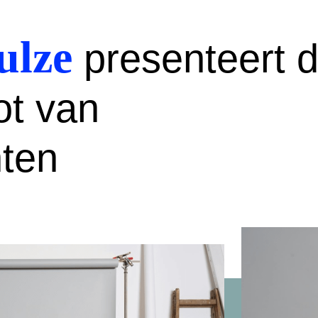
ulze
presenteert 
ot van
nten