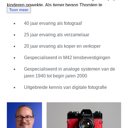
kinderen opwekte. Als tiener begon Thorsten te
Toon meer
experimenteren met zijn eigen Agfamatic, waarbij hij
gebruikmaakte van 110-cassettefilm, gevolgd door een
40 jaar ervaring als fotograaf
Fujica ST 801: de eerste SLR-camera met LED-
technologie. In de vijftien daaropvolgende jaren verliet
25 jaar ervaring als verzamelaar
die camera nooit zijn zijde - hij legde tijdens motorreizen
door Europa maar liefst 200.000 km aan wegen vast.
20 jaar ervaring als koper en verkoper
Thorsten is inmiddels al 40 jaar lang fotograaf en al 25
Gespecialiseerd in M42 lensbevestigingen
jaar actief als verzamelaar. Hij koopt en verkoopt al twee
decennia lang cameramateriaal online en over de hele
Gespecialiseerd in analoge systemen van de
wereld. Zijn grote passies liggen bij 35 mm film en zijn
jaren 1940 tot begin jaren 2000
uitgebreide collectie M42-mount SLR-camera's en
lenzen, waarbij hij speciale aandacht heeft voor de
Uitgebreide kennis van digitale fotografie
zeven verschillende diafragmawaarden. Daarnaast heeft
hij een uitgebreide persoonlijke bibliotheek met boeken
over camerageschiedenis en verzamelwerken. Met een
aanvullende professionele achtergrond in sales, bekijkt
Thorsten de commerciële kant van zijn werk door de