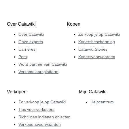
de categorieën luxe pennen en aanstekers van
Catawiki, waar hij zijn enthousiasme en kennis deelt
met gelijkgestemde kopers en verkopers op het platform.
Over Catawiki
Kopen
Over Catawiki
Zo koop je op Catawiki
Onze experts
Kopersbescherming
Carrières
Catawiki Stories
Pers
Kopersvoorwaarden
Word partner van Catawiki
Verzamelaarsplatform
Verkopen
Mijn Catawiki
Zo verkoop je op Catawiki
Helpcentrum
Tips voor verkopers
Richtlijnen indienen objecten
Verkopersvoorwaarden