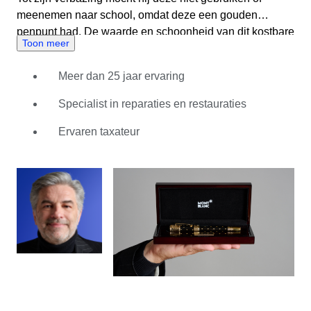
meenemen naar school, omdat deze een gouden
penpunt had. De waarde en schoonheid van dit kostbare
Toon meer
schrijfinstrument zouden hem jarenlang inspireren en
een passie voor vulpennen ontwikkelen. Roberto
Meer dan 25 jaar ervaring
struinde markten af op zoek naar interessante pennen,
vaak in het gezelschap van even opmerkelijke
Specialist in reparaties en restauraties
aanstekers – waar hij ook geïnteresseerd in raakte. In dit
tijdperk zonder internet of zelfs gespecialiseerde boeken
Ervaren taxateur
over schrijfwaren vond hij zijn eigen manieren uit om
oude vondsten te repareren en op te knappen. Tegen de
tijd dat penbeurzen werden georganiseerd en online
handel ontstond, had Roberto zoveel ervaring en kennis
opgebouwd dat zijn succesvolle handelsbedrijf meteen
van start ging. Met een netwerk van de grootste experts
en verzamelaars in de branche heeft Roberto naar
schatting 19.000 pennen en 3.000 aanstekers verkocht
in de afgelopen twintig jaar. Je kunt Roberto vinden in
de categorieën luxe pennen en aanstekers van