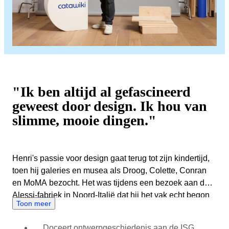
"Ik ben altijd al gefascineerd
geweest door design. Ik hou van
slimme, mooie dingen."
Henri's passie voor design gaat terug tot zijn kindertijd,
toen hij galeries en musea als Droog, Colette, Conran
en MoMA bezocht. Het was tijdens een bezoek aan de
Alessi-fabriek in Noord-Italië dat hij het vak echt begon
Toon meer
te begrijpen en te waarderen. Henri's professionele
carrière wordt gekenmerkt door diverse en verrijkende
Doceert ontwerpgeschiedenis aan de ISG