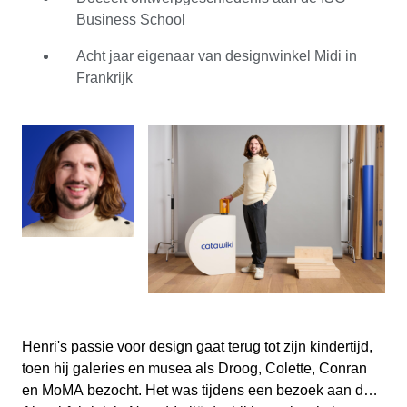
ervaringen. De afgelopen acht jaar runt hij zijn eigen
Business School
designwinkel, waar hij samenwerkt met enkele van de
meest prestigieuze design- en verlichtingsmerken, zoals
Acht jaar eigenaar van designwinkel Midi in
Alessi, Danese, Artemide, Stilnovo, Brionvega en Jieldé.
Frankrijk
Bovendien doceert hij designgeschiedenis aan de ISG
Business School in Nice, Frankrijk. Als expert in vintage
en hedendaagse verlichting brengt Henri een schat aan
kennis mee naar Catawiki. Hij streeft naar een
standaard van integriteit en kwaliteit en deelt zijn passie
voor design graag met anderen.
Henri's passie voor design gaat terug tot zijn kindertijd,
toen hij galeries en musea als Droog, Colette, Conran
en MoMA bezocht. Het was tijdens een bezoek aan de