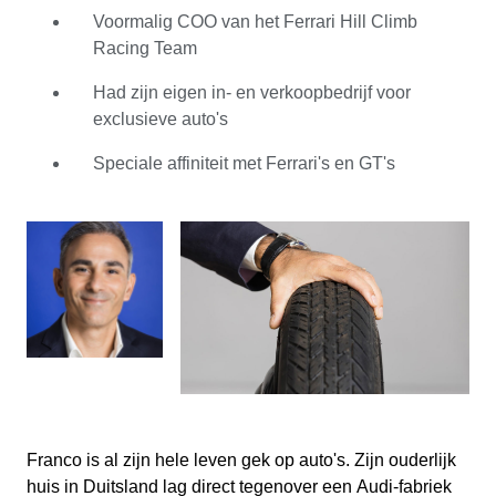
heel Europa. Dit stelde hem in staat een netwerk op te
Voormalig COO van het Ferrari Hill Climb
bouwen van enthousiaste kopers en verkopers van
Racing Team
oldtimers - dit is van onschatbare waarde als senior
expert in oldtimers bij Catawiki. Sinds hij in 2016 bij het
Had zijn eigen in- en verkoopbedrijf voor
team kwam, heeft Franco zijn ervaring als expert
exclusieve auto's
uitgebreid door een gecertificeerd lid te worden van de
Speciale affiniteit met Ferrari's en GT's
Federperiti - de nationale federatie van experts in
oldtimers in Italië - en van het Prijscomité van
Ruoteclassiche. Gedreven door zijn passie om de
cultuur van oldtimers te beschermen, behouden en
promoten, zet Franco zich in om uitstekende
klantenservice, betrouwbare taxaties en de beste
ervaring voor zijn mede-autoliefhebbers op Catawiki te
bieden - voor, tijdens en na de veiling.
Franco is al zijn hele leven gek op auto's. Zijn ouderlijk
huis in Duitsland lag direct tegenover een Audi-fabriek