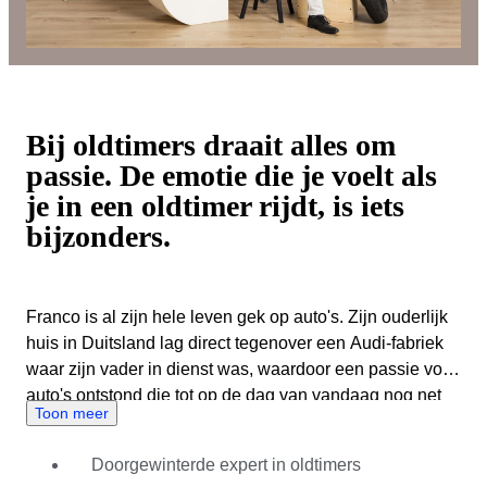
Bij oldtimers draait alles om
passie. De emotie die je voelt als
je in een oldtimer rijdt, is iets
bijzonders.
Franco is al zijn hele leven gek op auto's. Zijn ouderlijk
huis in Duitsland lag direct tegenover een Audi-fabriek
waar zijn vader in dienst was, waardoor een passie voor
auto's ontstond die tot op de dag van vandaag nog net
Toon meer
zo vurig is. Franco werkte eerder als COO voor het
prestigieuze Ferrari Hill Climb Racing Team, waar hij
Doorgewinterde expert in oldtimers
werkte met de meest populaire oldtimers en supercars in