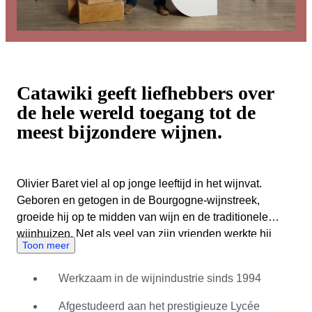
Catawiki geeft liefhebbers over
de hele wereld toegang tot de
meest bijzondere wijnen.
Olivier Baret viel al op jonge leeftijd in het wijnvat.
Geboren en getogen in de Bourgogne-wijnstreek,
groeide hij op te midden van wijn en de traditionele
wijnhuizen. Net als veel van zijn vrienden werkte hij
Toon meer
tijdens de zomervakanties op de lokale wijngaarden.
Bovendien speelde wijn een centrale rol in zijn familie:
Werkzaam in de wijnindustrie sinds 1994
zijn vader was directeur van het Lycée Viticole de
Beaune. Dit is dezelfde prestigieuze school waar Olivier
Afgestudeerd aan het prestigieuze Lycée