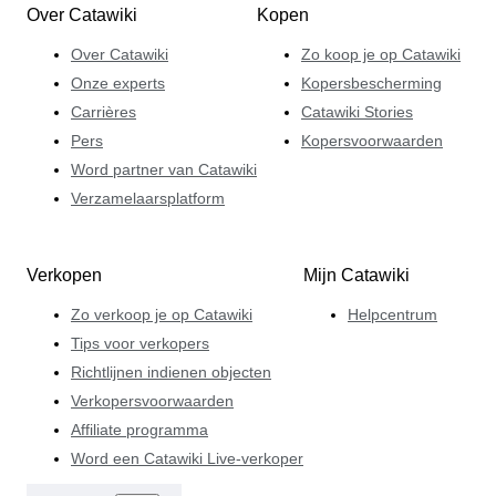
Over Catawiki
Kopen
geweldige kansen om kennis te maken met exclusieve
wijnen en wijnen die normaal gesproken niet in de
Over Catawiki
Zo koop je op Catawiki
winkel te koop zijn. Voor Olivier Baret is dit de ultieme
Onze experts
Kopersbescherming
voldoening als fervent wijnliefhebber.
Carrières
Catawiki Stories
Pers
Kopersvoorwaarden
Word partner van Catawiki
Verzamelaarsplatform
Verkopen
Mijn Catawiki
Zo verkoop je op Catawiki
Helpcentrum
Tips voor verkopers
Richtlijnen indienen objecten
Verkopersvoorwaarden
Affiliate programma
Word een Catawiki Live-verkoper