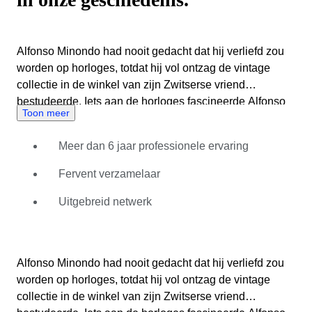
Alfonso Minondo had nooit gedacht dat hij verliefd zou
worden op horloges, totdat hij vol ontzag de vintage
collectie in de winkel van zijn Zwitserse vriend
bestudeerde. Iets aan de horloges fascineerde Alfonso
Toon meer
zo erg, dat hij ze niet meer uit zijn hoofd kon zetten. Het
was deze vriend die hem zijn eerste horloge cadeau gaf:
Meer dan 6 jaar professionele ervaring
een automatisch horloge uit de jaren 70. De Rado
Manhattan stond aan het begin van zijn verzameling.
Fervent verzamelaar
Terug in Spanje nam Alfonso deel aan een workshop
die door de Omega Group gecertificeerd was. Hier
Uitgebreid netwerk
leerde hij alle kneepjes van het vak: repareren, taxeren
en handelen. Alfonso Minondo is altijd een teamspeler
geweest. Hij werkt dan ook graag samen met zijn
Alfonso Minondo had nooit gedacht dat hij verliefd zou
collega’s en mede-experts bij Catawiki. Samen maken
worden op horloges, totdat hij vol ontzag de vintage
ze de beste veilingen mogelijk. Dit betekent voor
collectie in de winkel van zijn Zwitserse vriend
Alfonso dat de kwaliteit en originaliteit van zijn kavels