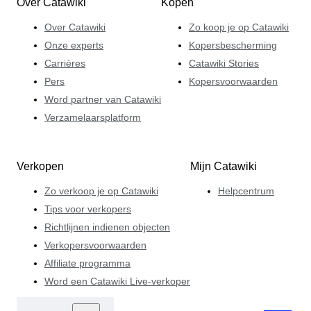
Over Catawiki
Kopen
onmogelijk te weerstaan zijn.
Over Catawiki
Zo koop je op Catawiki
Onze experts
Kopersbescherming
Carrières
Catawiki Stories
Pers
Kopersvoorwaarden
Word partner van Catawiki
Verzamelaarsplatform
Verkopen
Mijn Catawiki
Zo verkoop je op Catawiki
Helpcentrum
Tips voor verkopers
Richtlijnen indienen objecten
Verkopersvoorwaarden
Affiliate programma
Word een Catawiki Live-verkoper